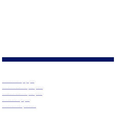
โซลูชัน
ระบบบริหารงานบุคคุล (HR)
การบริหารทรัพยากรบุคคล (HRM)
การพัฒนาทรัพยากรบุคคล (HRD)
ระบบเงินเดือน (Payroll)
ระบบวิเคราะห์ข้อมูลพนักงาน