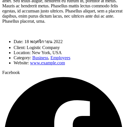
amet. Sed tellus augue, hendrerit eu rutrum in, porttitor at metus.
Mauris ac hendrerit metus. Phasellus mattis lectus commodo felis
egestas, id accumsan justo ultrices. Phasellus aliquet, sem a placerat
dapibus, enim purus dictum lacus, nec ultrices ante dui ac ante.
Phasellus placerat, urna.
Date:
18 พฤศจิกายน 2022
Client:
Logistic Company
Location:
New York, USA
Category:
Business
,
Employees
Website:
www.example.com
Facebook