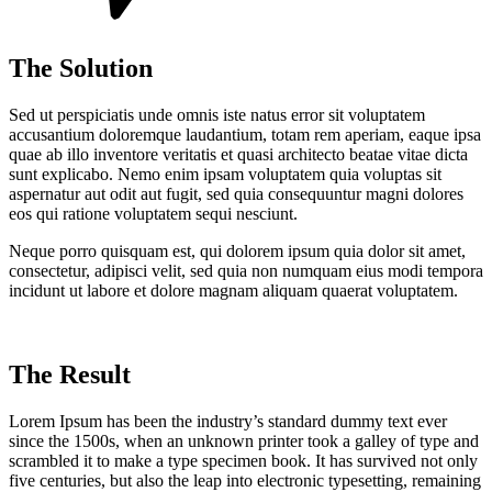
The Solution
Sed ut perspiciatis unde omnis iste natus error sit voluptatem
accusantium doloremque laudantium, totam rem aperiam, eaque ipsa
quae ab illo inventore veritatis et quasi architecto beatae vitae dicta
sunt explicabo. Nemo enim ipsam voluptatem quia voluptas sit
aspernatur aut odit aut fugit, sed quia consequuntur magni dolores
eos qui ratione voluptatem sequi nesciunt.
Neque porro quisquam est, qui dolorem ipsum quia dolor sit amet,
consectetur, adipisci velit, sed quia non numquam eius modi tempora
incidunt ut labore et dolore magnam aliquam quaerat voluptatem.
The Result
Lorem Ipsum has been the industry’s standard dummy text ever
since the 1500s, when an unknown printer took a galley of type and
scrambled it to make a type specimen book. It has survived not only
five centuries, but also the leap into electronic typesetting, remaining