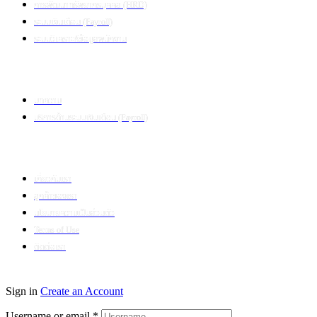
การพัฒนาทรัพยากรบุคคล (HRD)
ระบบเงินเดือน (Payroll)
ระบบวิเคราะห์ข้อมูลพนักงาน
ข้อมูลเพิ่มเติม
บทความ
บริการด้านระบบเงินเดือน (Payroll)
เกี่ยวกับบริษัท
เกี่ยวกับเรา
ลูกค้าของเรา
นโยบายความเป็นส่วนตัว
Terms of Use
ติดต่อเรา
© 2024 Puumsoft Company Limited. All Rights Reserved.
Sign in
Create an Account
Username or email
*