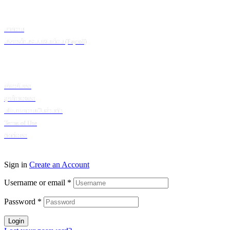
ข้อมูลเพิ่มเติม
บทความ
บริการด้านระบบเงินเดือน (Payroll)
เกี่ยวกับบริษัท
เกี่ยวกับเรา
ลูกค้าของเรา
นโยบายความเป็นส่วนตัว
Terms of Use
ติดต่อเรา
© 2024 Puumsoft Company Limited. All Rights Reserved.
Sign in
Create an Account
Username or email
*
Password
*
Login