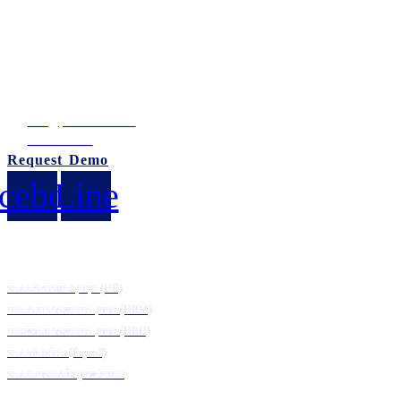
บริษัท ภูมิซอฟต์ จำกัด (สำนักงานใหญ่)
อาคารบีบี บิลดิ้ง ชั้น 14 เลขที่ 54 ถนนสุขุมวิท21
แขวงคลองเตยเหนือ เขตวัฒนา กรุงเทพมหานคร 10110 ประเทศไทย
เลขประจำตัวผู้เสียภาษี: 0105542054438
info@puumsoft.co.th
02-260-0100
Request Demo
cebook
Line
โซลูชัน
ระบบบริหารงานบุคคุล (HR)
การบริหารทรัพยากรบุคคล (HRM)
การพัฒนาทรัพยากรบุคคล (HRD)
ระบบเงินเดือน (Payroll)
ระบบวิเคราะห์ข้อมูลพนักงาน