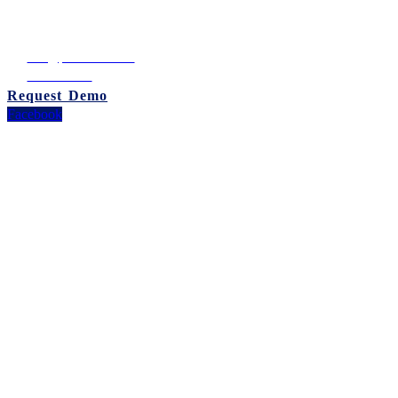
แขวงคลองเตยเหนือ เขตวัฒนา กรุงเทพมหานคร 10110 ประเทศไทย
เลขประจำตัวผู้เสียภาษี: 0105542054438
info@puumsoft.co.th
02-260-0100
Request Demo
Facebook