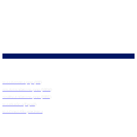
โซลูชัน
ระบบบริหารงานบุคคุล (HR)
การบริหารทรัพยากรบุคคล (HRM)
การพัฒนาทรัพยากรบุคคล (HRD)
ระบบเงินเดือน (Payroll)
ระบบวิเคราะห์ข้อมูลพนักงาน
ข้อมูลเพิ่มเติม