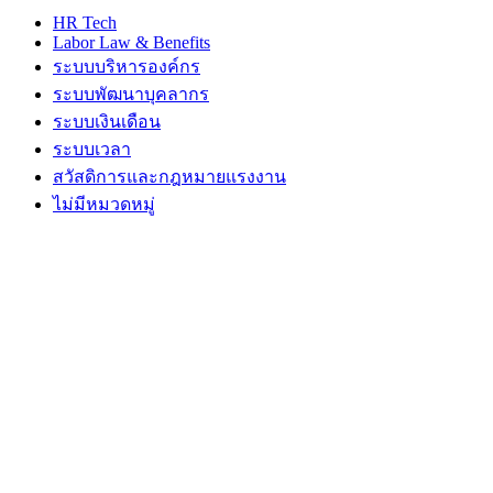
HR Tech
Labor Law & Benefits
ระบบบริหารองค์กร
ระบบพัฒนาบุคลากร
ระบบเงินเดือน
ระบบเวลา
สวัสดิการและกฎหมายแรงงาน
ไม่มีหมวดหมู่
บริษัท ภูมิซอฟต์ จำกัด (สำนักงานใหญ่)
อาคารบีบี บิลดิ้ง ชั้น 14 เลขที่ 54 ถนนสุขุมวิท21
แขวงคลองเตยเหนือ เขตวัฒนา กรุงเทพมหานคร 10110 ประเทศไทย
เลขประจำตัวผู้เสียภาษี: 0105542054438