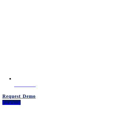
02-260-0100
Request Demo
Facebook