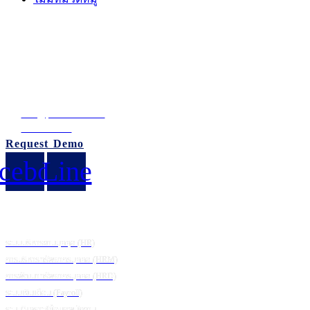
บริษัท ภูมิซอฟต์ จำกัด (สำนักงานใหญ่)
อาคารบีบี บิลดิ้ง ชั้น 14 เลขที่ 54 ถนนสุขุมวิท21
แขวงคลองเตยเหนือ เขตวัฒนา กรุงเทพมหานคร 10110 ประเทศไทย
เลขประจำตัวผู้เสียภาษี: 0105542054438
info@puumsoft.co.th
02-260-0100
Request Demo
cebook
Line
โซลูชัน
ระบบบริหารงานบุคคุล (HR)
การบริหารทรัพยากรบุคคล (HRM)
การพัฒนาทรัพยากรบุคคล (HRD)
ระบบเงินเดือน (Payroll)
ระบบวิเคราะห์ข้อมูลพนักงาน