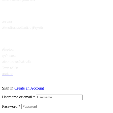
ข้อมูลเพิ่มเติม
บทความ
บริการด้านระบบเงินเดือน (Payroll)
เกี่ยวกับบริษัท
เกี่ยวกับเรา
ลูกค้าของเรา
นโยบายความเป็นส่วนตัว
Terms of Use
ติดต่อเรา
© 2024 Puumsoft Company Limited. All Rights Reserved.
Sign in
Create an Account
Username or email
*
Password
*