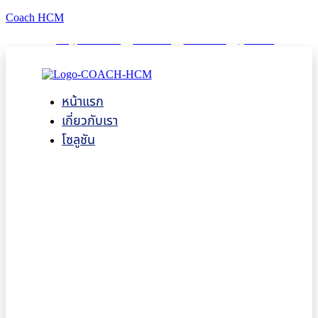
Coach HCM
info@puumsoft.co.th
02-260-0100
COACHHCM
@coachhcm
หน้าแรก
เกี่ยวกับเรา
โซลูชัน